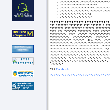
????????????? ?? ??????????????? ??
?????? ?? ????????? ??????;
??????? ?????????????? ?? ?????????
????????? ???????? ?? ???????? ?????
???????????? ????????;
??????????? ??????????.
???????? ??????????? ???????????? ??
??? ???????? ????????? ???? ??????? ? ???
????????? ???? ??????? ? ?????? ?????????
???? ??? ???????? ????????? ???? ??????
??????????? ???? ?????? ??????????????
????????????? ????????????? ????????
?????????????? ??????? 2004 ???? ????
????????????? ?? ?????????-?????????? ????
??? ??? ?????????? ?????????????? ??????
???????????? ??????????????? ????????. ? 2
????? ? ?????? ????????????? ????????????? 
?????? ???????????? ??????????? ???????? 
??????????? ???????????? ????????? ????
?????????????? ???? ?????????????? ???? ? 
`????????.
?? ?
Facebook
.
?????? ??? ?????????? ??????????? ??