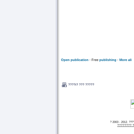
Open publication
- Free
publishing
-
More ali
???????
??????
????i? ??? ?????
??-?????????? ?????????? ?????? - ??? ??
???????? ????? ???????????? ????????????
????? ????????? ???????????????? ?????? ?
?????????? ?? ?????????? ??????????? ? ?
????????????? ?????
? 2003 - 2012. ??
???????? ?