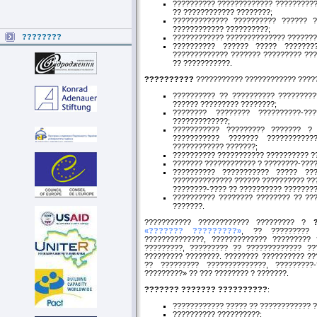
?????????? ????????????? ??????????
?? ???????????? ????????;
????????????? ?????????? ?????? ?
???????????? ??????????;
????????
???????????? ?????????????? ???????
?????????? ?????? ????? ????????
????????????? ??????? ????????? ???
?? ???????????.
??????????
??????????? ???????????? ????
?????????? ?? ?????????? ?????????
?????? ????????? ????????;
???????? ???????? ??????????-??
?????????????;
??????????? ????????? ??????? ? 
??????????? ??????? ???????????
???????????? ???????;
?????????? ??????????? ?????????? ??
??????? ???????????? ? ????????-????
?????????? ??????????? ????? ??
?????????????? ?????? ?????????? ??
????????-???? ?? ?????????? ????????
?????????? ???????? ???????? ?? ??
???????.
??????????? ???????????? ????????? ?
«??????? ?????????»
, ?? ????????? 
??????????????, ????????????? ?????????
?????????, ????????? ?? ????????????? ??
????????? ????????. ???????? ?????????? ??
?? ????????? ??????????????, ?????????
?????????» ?? ??? ???????? ? ???????.
??????? ??????? ??????????
:
???????????? ????? ?? ???????????? 
?????????? ??????????;