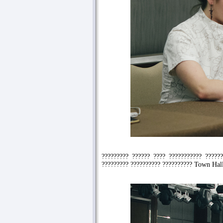
????????? ?????? ???? ??????????? ?????
????????? ?????????? ?????????? Town Hal