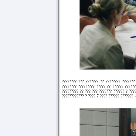
???????? ??? ??????? ?? ???????? ??????? 
???????? ????????? ????? ?? ?????? ??????
????????? ?? ??? ??? ??????? ?????? ? ???
???????????? ? ???? 7 ???? ?????? ??????? 