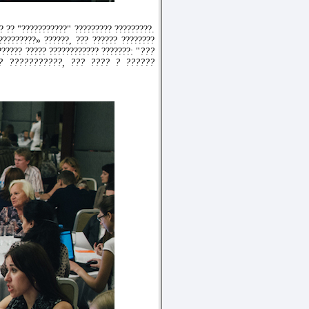
? ?? "???????????" ????????? ?????????.
?????????» ??????, ??? ?????? ????????
?????? ????? ???????????? ???????: "
???
? ???????????, ??? ???? ? ??????