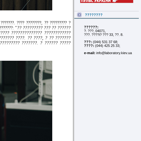
????????
???????. ???? ????????, ?? ????????? ?
??????:
???????: "
?? ????????? ??? ?? ??????
?. ???, 04071,
????? ?????????????? ????????????
???. ????i? ??? 33, ??. 8.
?????? ????. ?? ????, ? ?? ???????
???:
(044) 531 37 68;
????????? ???????. ? ?????? ?????
????:
(044) 425 25 33;
e-mail:
info@laboratory.kiev.ua