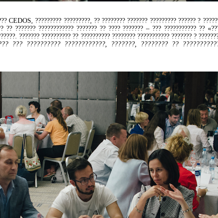
??? CEDOS, ????????? ?????????, ?? ???????? ??????? ????????? ?????? ? ?????
?? ?? ??????? ???????????? ??????? ?? ???? ??????? – ??? ??????????? ?? «??
??????. ??????? ?????????? ?? ?????????? ???????? ??????????? ??????? ? ??????
??? ??? ?????????? ????????????, ???????, ???????? ?? ??????????