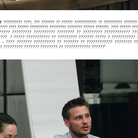
?
?????????? ????, ??? ??????? ?? ?????? ???????????? ?? ?????????? ??????? 
 ???? ???? ?????? ?????????? ????????? ???????? ?????? ???????. ???? ?????? ???
????? ????????? ?????????? ???????? ?? ????????? ???????????? ??
???. ? ????? ??????????? ?? ????????? ??????? ????? ? ??????????? ?
 – ???? ??????? ?????????? ?? ??????? ?? ???????????? ???????? ??
? ????????? ??????? ???????? ?? ???????????? ??????
".