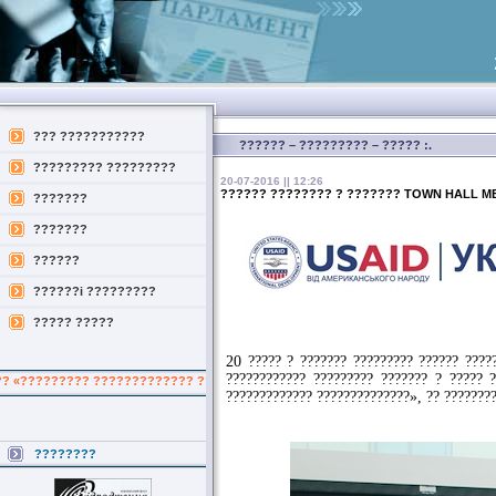
??? ???????????
?????? – ????????? – ????? :.
????????? ?????????
20-07-2016 || 12:26
?????? ???????? ? ??????? TOWN HALL ME
???????
???????
??????
??????i ?????????
????? ?????
20 ????? ? ??????? ????????? ?????? ????
???????????? ????????? ??????? ? ????? 
??????????? ?? ?????????? ???????? ?? ????????????? ?? ????????? ????
????????????? ??????????????», ?? ???????
????????