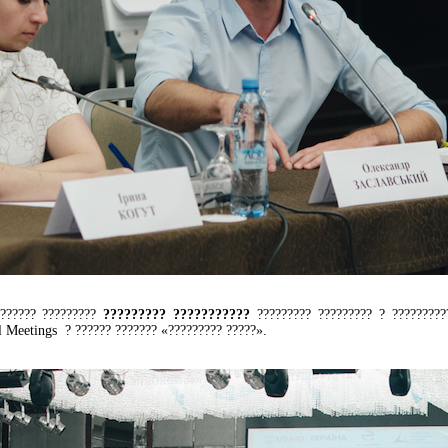
??????? ?????????
????????? ???????????
????????? ????????? ? ?????????
l Meetings ? ?????? ??????? «????????? ?????».