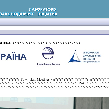
ETINGS "??????? ??????: ?????? ?? ??????????? ?????"
???? ? ??????? Town Hall Meetings «??????? ??????: ?????? ?? ??????????? ?
???????? ? ?????? ??????? "????????? ?????" ???????? USAID «????: ???????
?? ? ????????? ???????????? ??????????»
???? ?????? ?????? ?????? ?? ??????????? ????????? ???????? ???????
????? ???