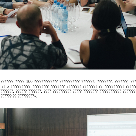
??????? ????? 100 ????????????? ??????????? ???????: ????????, ???????, ???
 ?? 5 ??????????? ????????? ???????? ???????? ???????? ?? ??????????? ??????
????????, ?????? ???????, ???? ?????????? ????? ???????? ???????????? ???????
«?????? ?? ?????????».