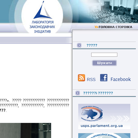
?????
RSS
??????i ???????
????». ????? ???????????? ????????????
?????????, ????????????, ????????????
???
.