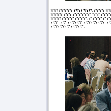
????? ?????????
????? ?????
, ??????? ???
???????? ????? ???????????? ????? ??????
??????? ???????? ????????, ?? ?????? ?? ??
????, ??? ???????? ???????????? ??
??????????? ???????
".