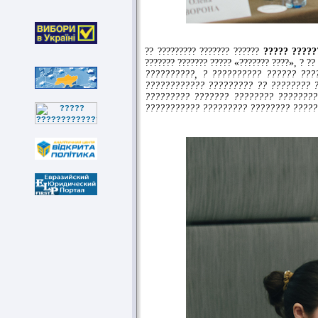
?? ????????? ??????? ??????
????? ?????
??????? ??????? ????? «??????? ????», ? ??
??????????, ? ?????????? ?????? ???
???????????? ????????? ?? ???????? ?
????????? ??????? ???????? ????????
??????????? ????????? ???????? ?????