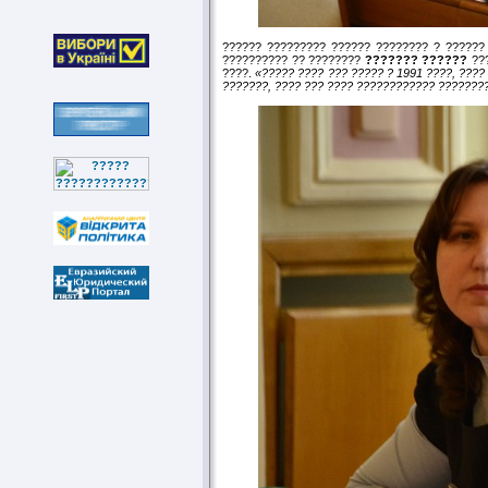
?????? ????????? ?????? ???????? ? ?????? 
?????????? ?? ????????
??????? ??????
???
????.
«????? ???? ??? ????? ? 1991 ????, ???
???????, ???? ??? ???? ???????????? ????????