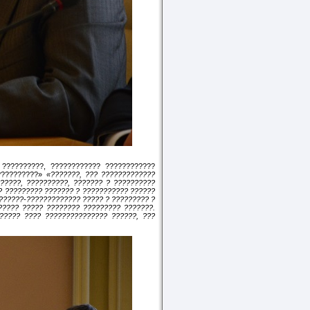
??????????, ???????????? ????????????
???????????»
«???????, ??? ?????????????
?????, ??????????, ??????? ? ??????????
? ????????? ??????? ? ??????????? ??????
??????-????????????? ????? ? ????????? ?
????? ????? ???????? ????????? ???????.
????? ???? ??????????????? ??????, ???