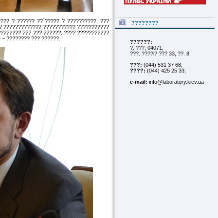
??? ? ?????? ??`????? ? ??????????, ???
????????
? ????????????? ??????????? ???????????
???????? ??? ??? ??????, ???? ???????????
»
– ???????? ??? ??????.
??????:
?. ???, 04071,
???. ????i? ??? 33, ??. 8.
???:
(044) 531 37 68;
????:
(044) 425 25 33;
e-mail:
info@laboratory.kiev.ua