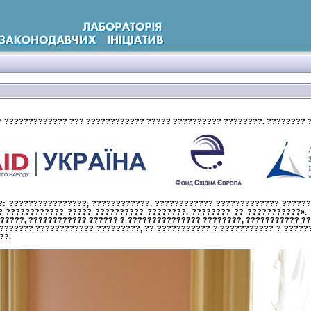
 ????????????? ??? ???????????? ????? ?????????? ????????. ???????? 
?: ????????????????, ????????????, ???????????? ????????????? ?????
? ???????????? ????? ?????????? ????????. ???????? ?? ???????????»
.
??????, ???????????? ?????? ? ??????????????? ????????, ??????????? 
??????? ???????????? ?????????, ?? ??????????? ? ??????????? ? ?????
??.
?????? ?????? ? ????????? ???????????? ??????????»