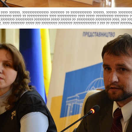
???? ??????, ??????????????? ???????? ?? ???????????? ??????, ?????? ????????
?????? ????? ?? ???????????? ???? ??????????? ???? ????? ?????????? ???????? ?
? ???????? ?????????? ????????? ????? ?????? ?? ?????????? ????????? ????, ??? ??
, ???? ???????? ????? ??? ????????? ???????? ????????????? ? ??? ?? ????? ??????