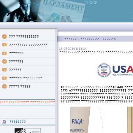
??? ???????????
?????? – ????????? – ????? :.
????????? ?????????
13-05-2016 || 13:24
?????????? ??????? ???? "?????????????
???????
???????
??????
??????i ?????????
????? ?????
12 ??????
? ??????
???????? USAID "???
????
«????????????? ????????????? ??
????????? ???? ??????? ? ?????? ???? 
????????? ???????????? ???`??? ? ????
?? ??????? ??????????? ??????????? ??
??????? ????????????? ?? ?????????? ???????? ?? ????????????? ?? ???
????????