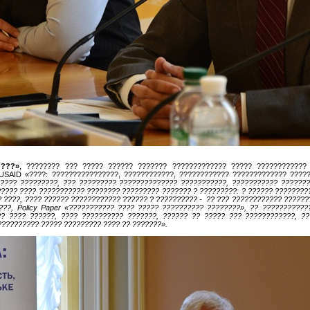
????»
, ???????? ??? ????? ?????? ??????? ????????????? ????? ???????????? 
USAID
«????: ????????????????, ????????????, ???????????? ????????????? ???
???? ?????????, ??? ????????? ?????????????? ???????????, ??????????? ???????
????? ???? ??????????? ???????? ????????? ??????? ? ?????????: ? ?????? ????????
 ????, ???? ?????? ???????????? ?????? ? ?????????? - ?? ??? ???????????? ??????
????,
Policy
Paper
«??????????? ???? ????? ?????????? ????????», ?? ???????????
 ???? ??????, ???? ?????????? ???????, ?????? ?? ????? ??? ????????????, ??
????????? ????? ????????? ???? ?? ???????».