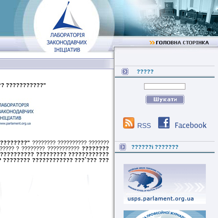
?????
?? ???????????"
RSS
?????????"
???????? ?????????? ???????
??????i ???????
 ????? ? ???????? ???????????
????????
???????????? ????????? ????????????
? ???????? ???????????? ???`??? ???