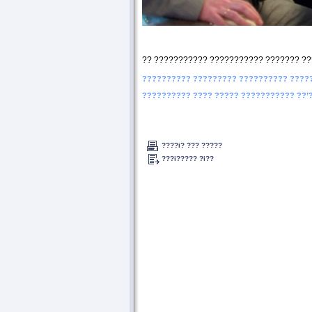
?? ??????????? ??????????? ??????? ???
?????????? ????????? ?????????? ????
?????????? ???? ????? ??????????? ??’
????i? ??? ?????
???i????? ?i??