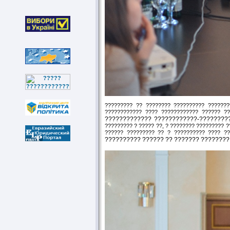
????????? ?? ???????? ?????????? ???????
???????????? ???? ???????????? ?????? ??
????????????? ????????????-????????
????????? ? ????? ??, ? ???????? ????????? 
?????? ????????? ?? ? ?????????? ???? ??
?????????? ?????? ?? ??????? ????????