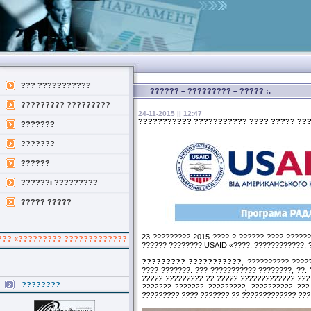
??? ???????????
?????? – ????????? – ????? :.
????????? ?????????
24-11-2015 || 12:47
??????????? ??????????? ???? ????? ??
???????
???????
??????
??????i ?????????
????? ?????
23 ????????? 2015 ???? ? ?????? ???? ?????
???????? ????????????? ?? ?????????? ???????? ?? ????????????? ?? ??
?????? ???????? USAID «????: ????????????, 
????????? ???????????
, ?????????? ????
???? ???????. ??? ??????????? ????????, ??:
????? ????????? ?? ????? ????????????? ???
????????
??????? ??????? ?????????, ?????????? ???
????????? ???? ??????? ?? ????????????? ???